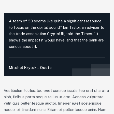
A team of 30 seems like quite a significant resource
to focus on the digital pound,” Ian Taylor, an adviser to
the trade association CryptoUK, told the Times. “It
shows the impact it would have, and that the bank are
serious about it.
Mitchel Krytok – Quote
Vestibulum luctus, leo eget congue iaculis, leo erat pharetra
nibh, finibus porta neque tellus ut erat. Aenean vulputate
velit quis pellentesque auctor. Integer eget scelerisque
neque, et tincidunt nunc. Etiam et pellentesque enim. Nam